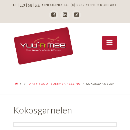
DE |
EN
|
SK
|
RO
•
INFOLINE:
+43 (0) 2262 71 210
•
KONTAKT
Navig
PARTY FOOD
|
SUMMER FEELING
KOKOSGARNELEN
Kokosgarnelen