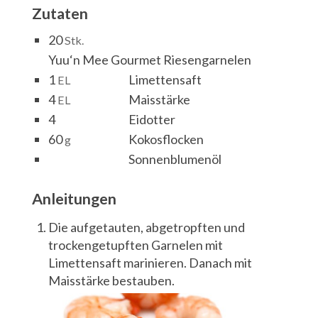
Zutaten
20
Stk.
Yuu‘n Mee Gourmet Riesengarnelen
1
Limettensaft
EL
4
Maisstärke
EL
4
Eidotter
60
Kokosflocken
g
Sonnenblumenöl
Anleitungen
Die aufgetauten, abgetropften und
trockengetupften Garnelen mit
Limettensaft marinieren. Danach mit
Maisstärke bestauben.