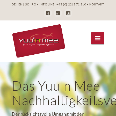
DE |
EN
|
SK
|
RO
•
INFOLINE:
+43 (0) 2262 71 210
•
KONTAKT
Navig
Das Yuu'n Mee
Nachhaltigkeitsv
Der rücksichtsvolle Umgang mit den