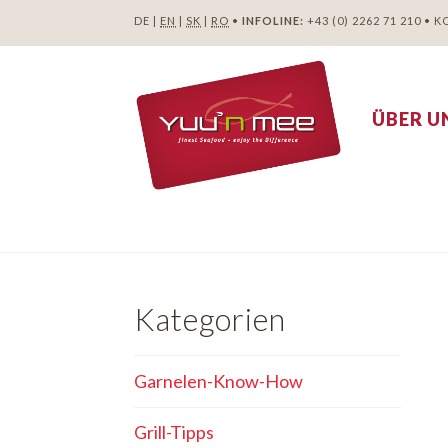
DE |
EN
|
SK
|
RO
•
INFOLINE:
+43 (0) 2262 71 210
•
K
ÜBER U
Kategorien
Garnelen-Know-How
Grill-Tipps