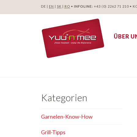
DE |
EN
|
SK
|
RO
•
INFOLINE:
+43 (0) 2262 71 210
•
K
ÜBER U
Kategorien
Garnelen-Know-How
Grill-Tipps