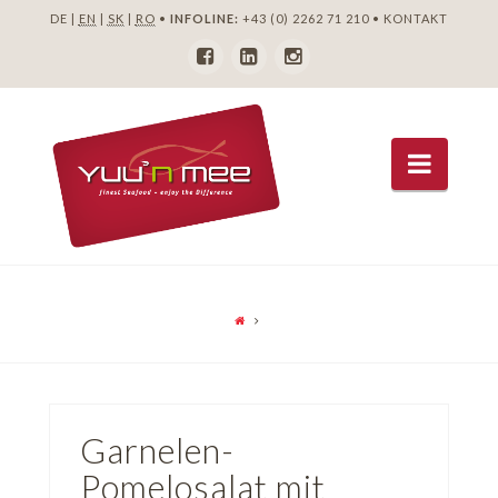
DE |
EN
|
SK
|
RO
•
INFOLINE:
+43 (0) 2262 71 210
•
KONTAKT
Navig
Garnelen-
Pomelosalat mit