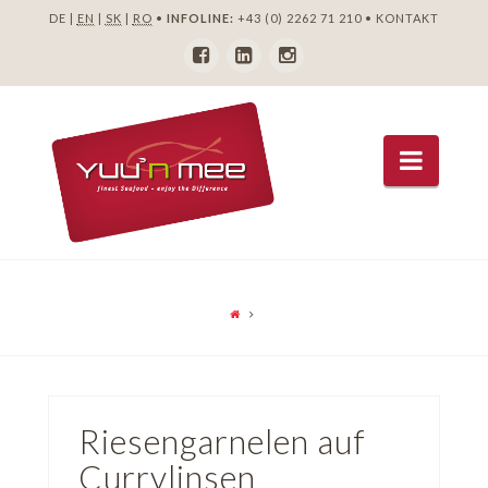
DE |
EN
|
SK
|
RO
•
INFOLINE:
+43 (0) 2262 71 210
•
KONTAKT
Navig
Riesengarnelen auf
Currylinsen