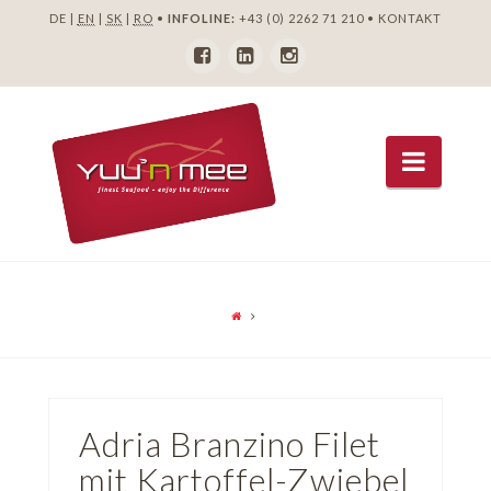
DE |
EN
|
SK
|
RO
•
INFOLINE:
+43 (0) 2262 71 210
•
KONTAKT
Navig
Adria Branzino Filet
mit Kartoffel-Zwiebel