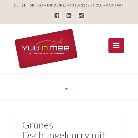
DE |
EN
|
SK
|
RO
•
INFOLINE:
+43 (0) 2262 71 210
•
KONTAKT
Navig
Grünes
Dschungelcurry mit