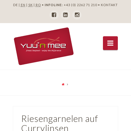
DE |
EN
|
SK
|
RO
•
INFOLINE:
+43 (0) 2262 71 210
•
KONTAKT
Navig
Riesengarnelen auf
Currylinsen