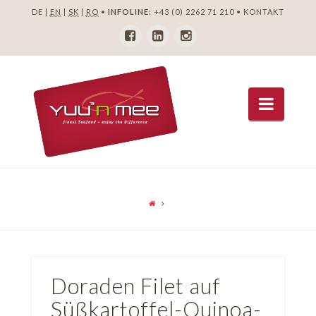
DE |
EN
|
SK
|
RO
•
INFOLINE:
+43 (0) 2262 71 210
•
KONTAKT
Navig
Doraden Filet auf
Süßkartoffel-Quinoa-