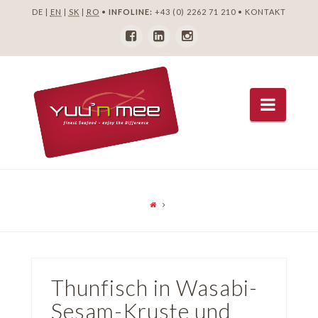
DE |
EN
|
SK
|
RO
•
INFOLINE:
+43 (0) 2262 71 210
•
KONTAKT
Navig
Thunfisch in Wasabi-
Sesam-Kruste und