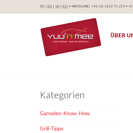
DE |
EN
|
SK
|
RO
•
INFOLINE:
+43 (0) 2262 71 210
•
K
ÜBER U
Kategorien
Garnelen-Know-How
Grill-Tipps