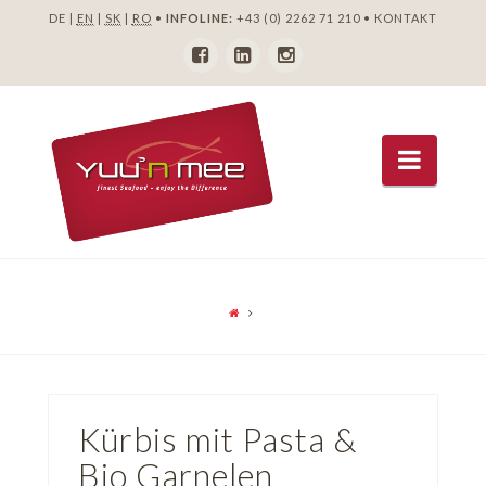
DE |
EN
|
SK
|
RO
•
INFOLINE:
+43 (0) 2262 71 210
•
KONTAKT
Navig
Kürbis mit Pasta &
Bio Garnelen