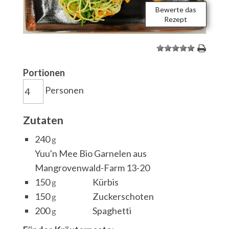
Bewerte das
Rezept
1
2
3
4
5
Portionen
Personen
Zutaten
240
g
Yuu'n Mee Bio Garnelen aus
Mangrovenwald-Farm 13-20
150
Kürbis
g
150
Zuckerschoten
g
200
Spaghetti
g