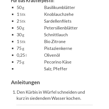
Für das Kräuterpesto:
50
Basilikumblätter
g
1
Knoblauchzehe
Stk
2
Sardellenfilets
Stk
50
Petersilienblätter
g
30
Schnittlauch
g
1
Bio Zitrone
Stk
75
Pistazienkerne
g
0,25
Olivenöl
l
75
Pecorino Käse
g
Salz, Pfeffer
Anleitungen
Den Kürbis in Würfel schneiden und
kurz in siedendem Wasser kochen.