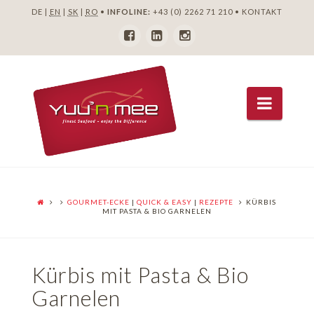
DE |
EN
|
SK
|
RO
•
INFOLINE:
+43 (0) 2262 71 210
•
KONTAKT
Navig
GOURMET-ECKE
|
QUICK & EASY
|
REZEPTE
KÜRBIS
MIT PASTA & BIO GARNELEN
Kürbis mit Pasta & Bio
Garnelen