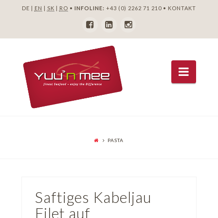
DE |
EN
|
SK
|
RO
•
INFOLINE:
+43 (0) 2262 71 210
•
KONTAKT
Navig
PASTA
Saftiges Kabeljau
Filet auf