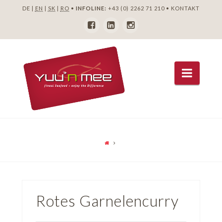
DE |
EN
|
SK
|
RO
•
INFOLINE:
+43 (0) 2262 71 210
•
KONTAKT
Navig
Rotes Garnelencurry