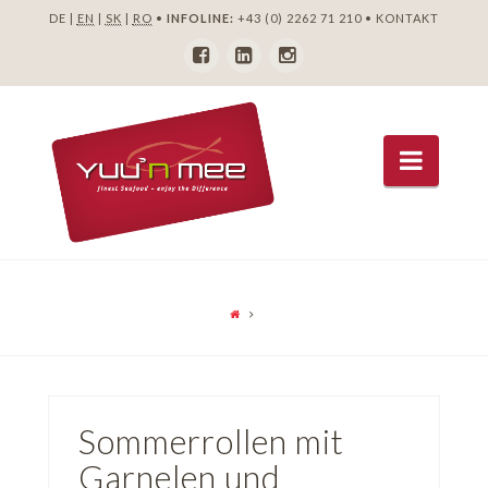
DE |
EN
|
SK
|
RO
•
INFOLINE:
+43 (0) 2262 71 210
•
KONTAKT
Navig
Sommerrollen mit
Garnelen und