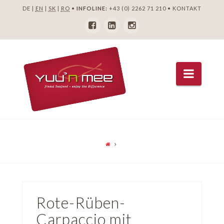
DE |
EN
|
SK
|
RO
•
INFOLINE:
+43 (0) 2262 71 210
•
KONTAKT
Navig
Rote-Rüben-
Carpaccio mit