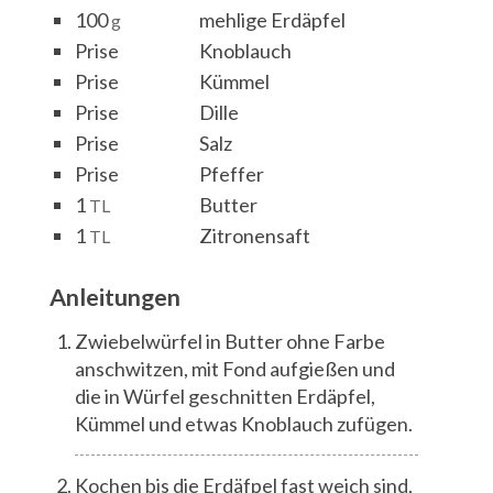
100
mehlige Erdäpfel
g
Prise
Knoblauch
Prise
Kümmel
Prise
Dille
Prise
Salz
Prise
Pfeffer
1
Butter
TL
1
Zitronensaft
TL
Anleitungen
Zwiebelwürfel in Butter ohne Farbe
anschwitzen, mit Fond aufgießen und
die in Würfel geschnitten Erdäpfel,
Kümmel und etwas Knoblauch zufügen.
Kochen bis die Erdäfpel fast weich sind,