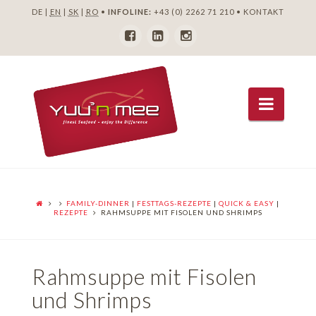
DE |
EN
|
SK
|
RO
•
INFOLINE:
+43 (0) 2262 71 210
•
KONTAKT
Navig
FAMILY-DINNER
|
FESTTAGS-REZEPTE
|
QUICK & EASY
|
REZEPTE
RAHMSUPPE MIT FISOLEN UND SHRIMPS
Rahmsuppe mit Fisolen
und Shrimps