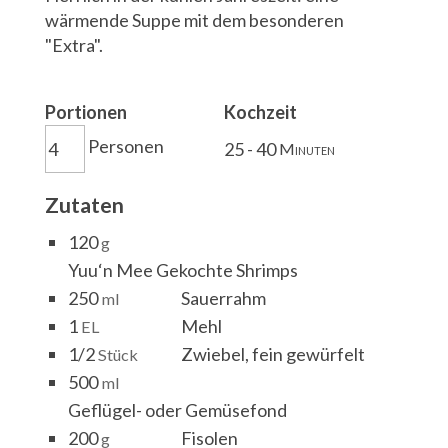
wärmende Suppe mit dem besonderen
"Extra".
Portionen
Kochzeit
Personen
25 - 40
Minuten
Zutaten
120
g
Yuu‘n Mee Gekochte Shrimps
250
Sauerrahm
ml
1
Mehl
EL
1/2
Zwiebel, fein gewürfelt
Stück
500
ml
Geflügel- oder Gemüsefond
200
Fisolen
g