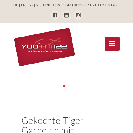
DE |
EN
|
SK
|
RO
•
INFOLINE:
+43 (0) 2262 71 210
•
KONTAKT
Navig
Gekochte Tiger
Garnelen mit