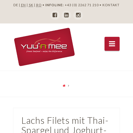
DE |
EN
|
SK
|
RO
•
INFOLINE:
+43 (0) 2262 71 210
•
KONTAKT
Navig
Lachs Filets mit Thai-
Spargel und Joghurt-