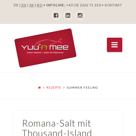
DE |
EN
|
SK
|
RO
•
INFOLINE:
+43 (0) 2262 71 210
•
KONTAKT
Navig
REZEPTE
SUMMER FEELING
Romana-Salt mit
Thousand-Island