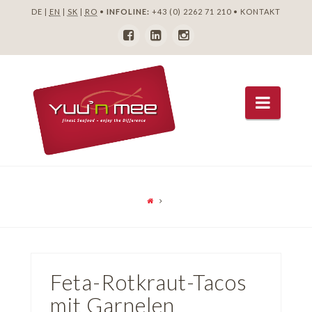
DE |
EN
|
SK
|
RO
•
INFOLINE:
+43 (0) 2262 71 210
•
KONTAKT
Navig
Feta-Rotkraut-Tacos
mit Garnelen