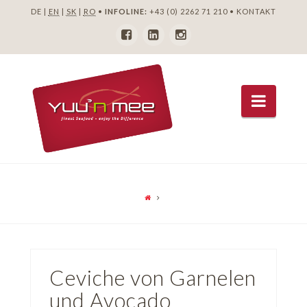
DE |
EN
|
SK
|
RO
•
INFOLINE:
+43 (0) 2262 71 210
•
KONTAKT
Navig
Ceviche von Garnelen
und Avocado